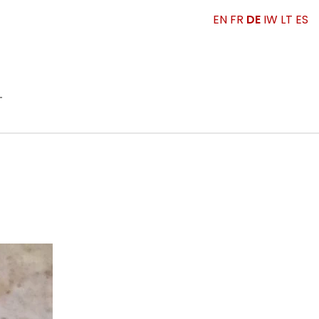
EN
FR
DE
IW
LT
ES
T