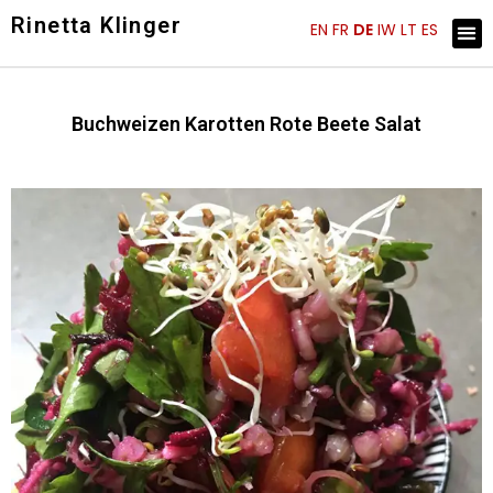
Skip
Rinetta Klinger
Me
EN
FR
DE
IW
LT
ES
ARTIST STATEMENT
KÜNSTLER EINBLICKE
to
content
Buchweizen Karotten Rote Beete Salat