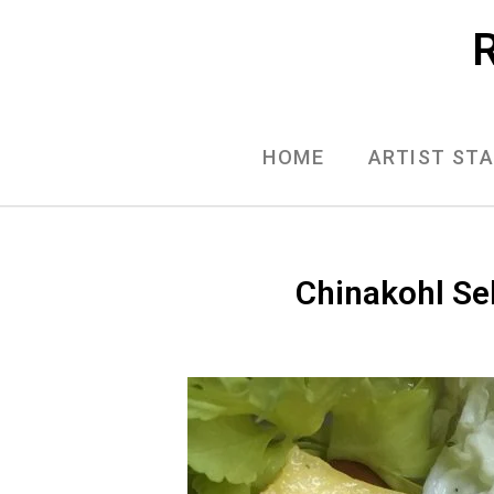
Skip
R
to
content
HOME
ARTIST ST
Chinakohl Se