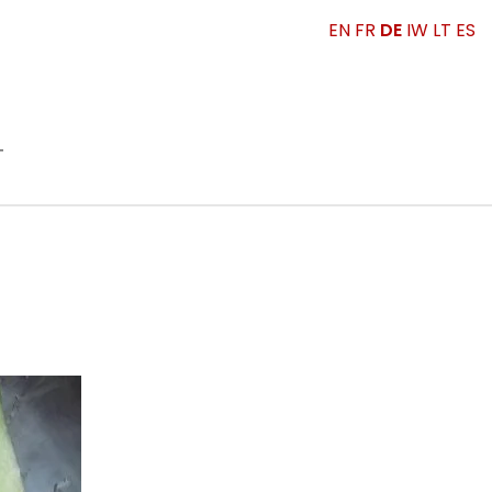
EN
FR
DE
IW
LT
ES
T