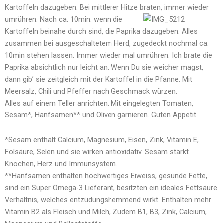
Kartoffeln dazugeben. Bei mittlerer Hitze braten, immer wieder
umrühren. Nach ca.
10min. wenn die
Kartoffeln beinahe durch sind, die Paprika dazugeben. Alles
zusammen bei ausgeschaltetem Herd, zugedeckt nochmal ca.
10min stehen lassen. Immer wieder mal umrühren. Ich brate die
Paprika absichtlich nur leicht an. Wenn Du sie weicher magst,
dann gib’ sie zeitgleich mit der Kartoffel in die Pfanne. Mit
Meersalz, Chili und Pfeffer nach Geschmack würzen.
Alles auf einem Teller anrichten. Mit eingelegten Tomaten,
Sesam*, Hanfsamen** und Oliven garnieren. Guten Appetit.
*Sesam enthält Calcium, Magnesium, Eisen, Zink, Vitamin E,
Folsäure, Selen und sie wirken antioxidativ. Sesam stärkt
Knochen, Herz und Immunsystem.
**Hanfsamen enthalten hochwertiges Eiweiss, gesunde Fette,
sind ein Super Omega-3 Lieferant, besitzten ein ideales Fettsäure
Verhältnis, welches entzüdungshemmend wirkt. Enthalten mehr
Vitamin B2 als Fleisch und Milch, Zudem B1, B3, Zink, Calcium,