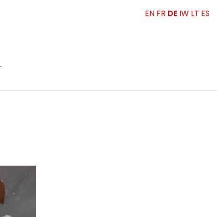
EN
FR
DE
IW
LT
ES
T