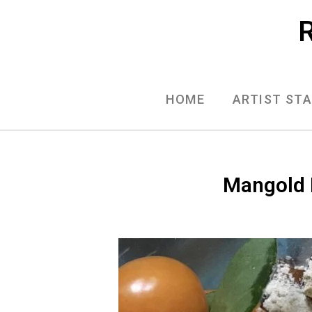
Skip
R
to
content
HOME
ARTIST ST
Mangold 