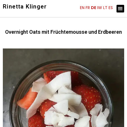
Skip
Rinetta Klinger
Me
EN
FR
DE
IW
LT
ES
ARTIST STATEMENT
KÜNSTLER EINBLICKE
to
content
Overnight Oats mit Früchtemousse und Erdbeeren