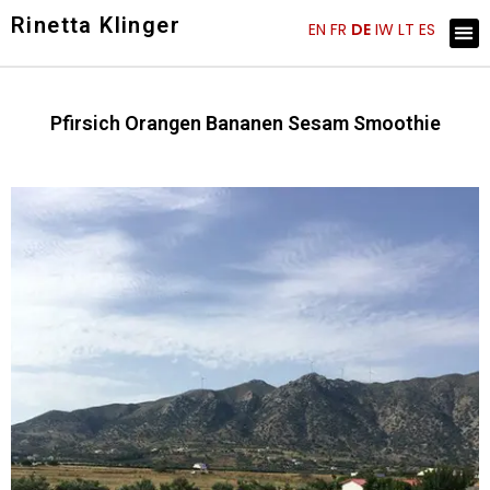
Skip
Rinetta Klinger
Me
EN
FR
DE
IW
LT
ES
ARTIST STATEMENT
KÜNSTLER EINBLICKE
to
content
Pfirsich Orangen Bananen Sesam Smoothie