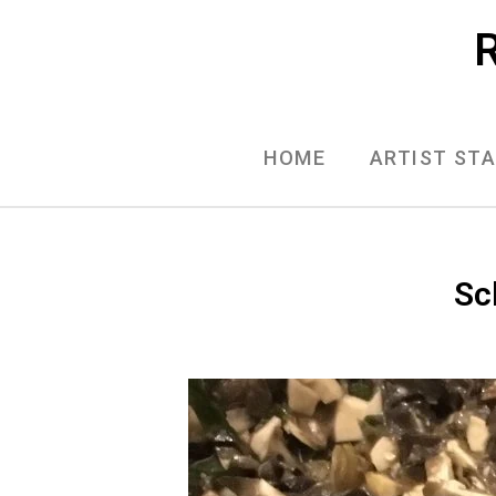
Skip
R
to
content
HOME
ARTIST ST
Sc