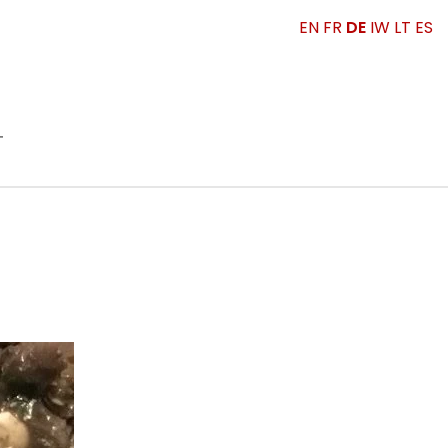
EN
FR
DE
IW
LT
ES
T