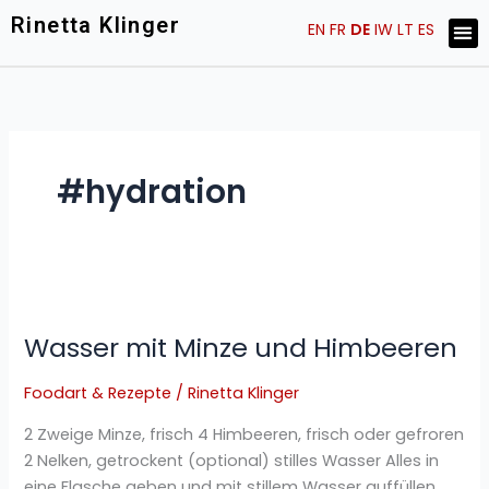
Skip
Rinetta Klinger
Me
EN
FR
DE
IW
LT
ES
ARTIST STATEMENT
KÜNSTLER EINBLICKE
to
content
#hydration
Wasser
mit
Wasser mit Minze und Himbeeren
Minze
und
Foodart & Rezepte
/
Rinetta Klinger
Himbeeren
2 Zweige Minze, frisch 4 Himbeeren, frisch oder gefroren
2 Nelken, getrockent (optional) stilles Wasser Alles in
eine Flasche geben und mit stillem Wasser auffüllen.