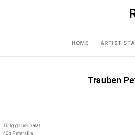
Skip
R
to
content
HOME
ARTIST ST
Trauben Pet
160g grüner Salat
40g Petersilie