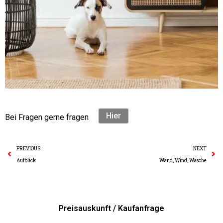
Hier
Bei Fragen gerne fragen
Prev
N
PREVIOUS
NEXT
Aufblick
Wand, Wind, Wäsche
Preisauskunft / Kaufanfrage