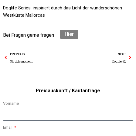
Doglife Series, inspiriert durch das Licht der wunderschönen
Westküste Mallorcas
Hier
Bei Fragen gerne fragen
Prev
N
PREVIOUS
NEXT
Oh, dolç moment
Doglife #2
Preisauskunft / Kaufanfrage
Vorname
Email