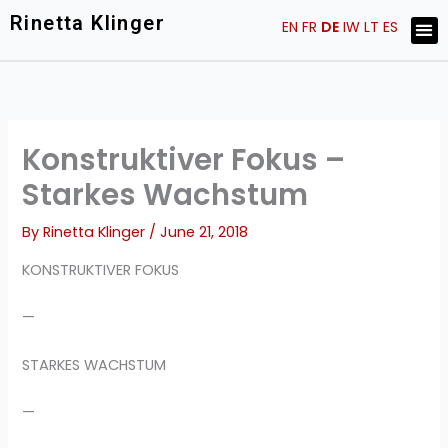
Skip
Rinetta Klinger
Me
EN
FR
DE
IW
LT
ES
ARTIST STATEMENT
KÜNSTLER EINBLICKE
to
content
Konstruktiver Fokus –
Starkes Wachstum
By
Rinetta Klinger
/
June 21, 2018
KONSTRUKTIVER FOKUS
—
STARKES WACHSTUM
—