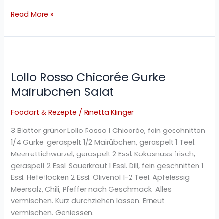
Read More »
Lollo
Rosso
Lollo Rosso Chicorée Gurke
Chicorée
Gurke
Mairübchen Salat
Mairübchen
Salat
Foodart & Rezepte
/
Rinetta Klinger
3 Blätter grüner Lollo Rosso 1 Chicorée, fein geschnitten
1/4 Gurke, geraspelt 1/2 Mairübchen, geraspelt 1 Teel.
Meerrettichwurzel, geraspelt 2 Essl. Kokosnuss frisch,
geraspelt 2 Essl. Sauerkraut 1 Essl. Dill, fein geschnitten 1
Essl. Hefeflocken 2 Essl. Olivenöl 1-2 Teel. Apfelessig
Meersalz, Chili, Pfeffer nach Geschmack Alles
vermischen. Kurz durchziehen lassen. Erneut
vermischen. Geniessen.