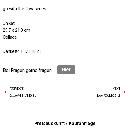
go with the flow series
Unikat
29,7 x 21,0 cm
Collage
Danke#4.1.1/1.10.21
Hier
Bei Fragen gerne fragen
Prev
N
PREVIOUS
NEXT
Danke#4.2.1/1.10.21
love #13.1.1/1.5.19
Preisauskunft / Kaufanfrage