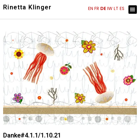
Skip
Rinetta Klinger
Me
EN
FR
DE
IW
LT
ES
ARTIST STATEMENT
KÜNSTLER EINBLICKE
to
content
Danke#4.1.1/1.10.21