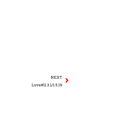
Next
NEXT
Love#11.3.1/1.5.19