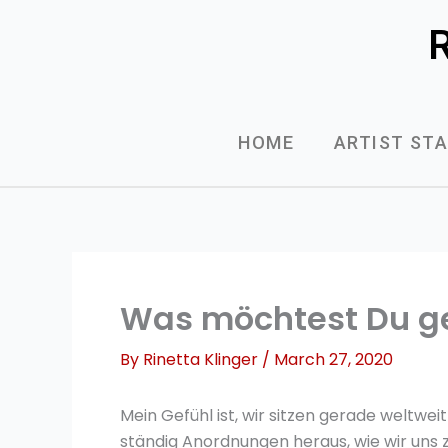
Skip
R
to
content
HOME
ARTIST ST
Was möchtest Du g
By
Rinetta Klinger
/
March 27, 2020
Mein Gefühl ist, wir sitzen gerade weltweit
ständig Anordnungen heraus, wie wir uns 