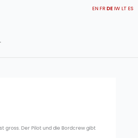
EN
FR
DE
IW
LT
ES
T
ist gross. Der Pilot und die Bordcrew gibt