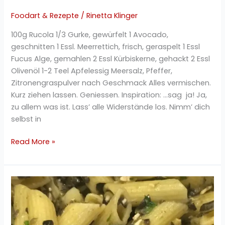
Foodart & Rezepte
/
Rinetta Klinger
100g Rucola 1/3 Gurke, gewürfelt 1 Avocado,
geschnitten 1 Essl. Meerrettich, frisch, geraspelt 1 Essl
Fucus Alge, gemahlen 2 Essl Kürbiskerne, gehackt 2 Essl
Olivenöl 1-2 Teel Apfelessig Meersalz, Pfeffer,
Zitronengraspulver nach Geschmack Alles vermischen.
Kurz ziehen lassen. Geniessen. Inspiration: …sag ja! Ja,
zu allem was ist. Lass’ alle Widerstände los. Nimm’ dich
selbst in
Read More »
Mais
Nudeln
mit
schwarzem