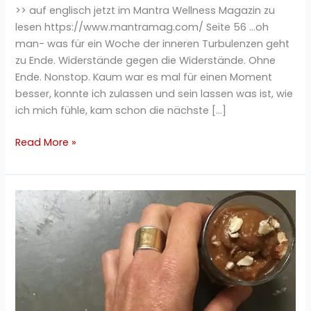
>> auf englisch jetzt im Mantra Wellness Magazin zu
lesen https://www.mantramag.com/ Seite 56 …oh
man- was für ein Woche der inneren Turbulenzen geht
zu Ende. Widerstände gegen die Widerstände. Ohne
Ende. Nonstop. Kaum war es mal für einen Moment
besser, konnte ich zulassen und sein lassen was ist, wie
ich mich fühle, kam schon die nächste […]
Read More »
Von
Sommer
auf
Herbst
mit
Schokodessert