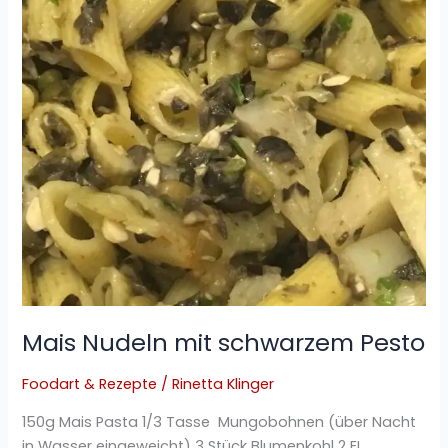
Pesto
Mais Nudeln mit schwarzem Pesto
Foodart & Rezepte
/
Rinetta Klinger
150g Mais Pasta 1/3 Tasse Mungobohnen (über Nacht
in Wasser eingeweicht) 3 Stück Blumenkohl 2 EL.