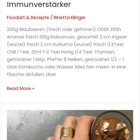
Immunverstärker
Foodart & Rezepte
/
Rinetta Klinger
200g Blaubeeren (frisch oder gefroren) ODER 200h
Ananas frisch 100g Kokosnuss, gewürfelt 2 cm Ingwer
(wurzel) frisch 2 cm Kurkuma (wurzel) frisch 1/4Teel.
Chili 1 Teel. Zimt 1-2 Teel Honig 1/4 Teel. Thymian,
getrocknet 1 Msp. Pfeffer 8 Nelken, getrocknet 1/2 – 1
Glas Kombucha oder Wasser Alles fein mixen. In eine
Flasche abfüllen. Über
Read More »
Von
Sommer
auf
Herbst