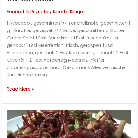
Foodart & Rezepte
/
Rinetta Klinger
1 Avocado , geschnitten 1/4 Fenchelknolle, geschnitten 1
gr. Karotte, geraspelt 1/2 Gurke, geschnitten 5 Blätter
Grüner Salat 1 Essl. Sauerkraut 1 Essl. frische Kräuter,
gehackt 1 Essl Meerrettich, frisch, geraspelt 1 Essl
Hanfsamen, geschält 2 Essl Kürbiskerne, gehackt 2 Essl
Olivenöl 1-2 Teel Apfelessig Meersalz, Pfeffer,
Zitronengraspulver nach Geschmack Alles vermischen.
Kurz ziehen lassen.
Read More »
Rote
Beete
Wachtelbohnen
Salat