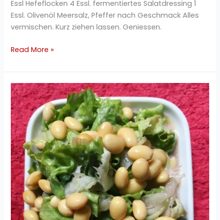
Essl Hefeflocken 4 Essl. fermentiertes Salatdressing 1
Essl. Olivenöl Meersalz, Pfeffer nach Geschmack Alles
vermischen. Kurz ziehen lassen. Geniessen.
Read More »
Gurke
Champignon
Sojabohnen
grüner
Salat