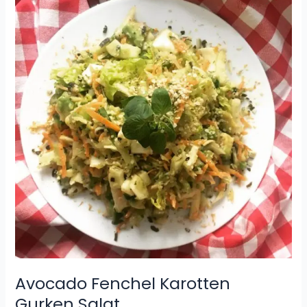
Fenchel
Karotten
Gurken
Salat
Avocado Fenchel Karotten
Gurken Salat