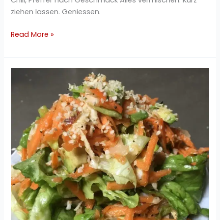
Chili, Pfeffer nach Geschmack Alles vermischen. Kurz
ziehen lassen. Geniessen.
Read More »
Lollo
Rosso
Karotten
Avocado
Sauerkraut
Salat